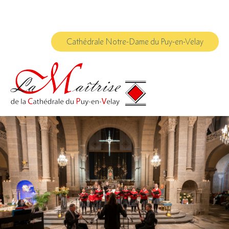
Aller
Outils
au
personnels
contenu.
|
Aller
à
Cathédrale Notre-Dame du Puy-en-Velay
la
navigation