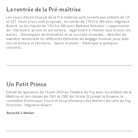
La rentrée de la Pré-maîtrise
Les cours d'éveil musical de la Pré-maîtrise sont ouverts aux enfants de CP
et CE1. Deux cours sont proposés : les lundis de 17h15 à 18h avec Ségolène
Bolard, ou les mardis de 17h15 à 18h avec Nathalie Rebotier. L'opportunité
de - Découvrir sa voix et son timbre, - Apprendre à chanter seul et avec les
autres, - Développer sa motivation et sa curiosité musicale, - Aborder de
manière sensorielle les différents éléments du langage musical, pour aller
vers la lecture et l’écriture, - Savoir écouter, - Participer à quelques
concerts...
Un Petit Prince
Extrait du spectacle du 15 juin 2023 au Théâtre du Puy avec les enfants de la
Maîtrise et des classes de CM1 et CM2 de l'école St Joseph le Rosaire, le
comédien Dominique Touzé et les professeurs des Ateliers des arts du Puy
Direction : Ségolène Bolard
Rattaché à
Medias