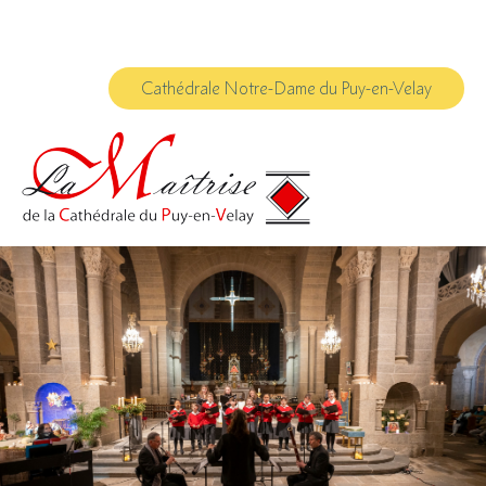
Aller
Outils
au
personnels
contenu.
|
Aller
à
Cathédrale Notre-Dame du Puy-en-Velay
la
navigation