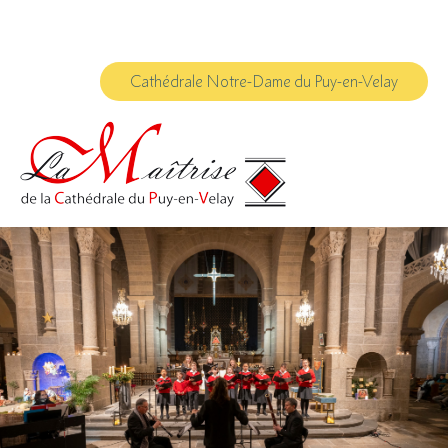
Aller
Outils
au
personnels
contenu.
|
Aller
à
Cathédrale Notre-Dame du Puy-en-Velay
la
navigation