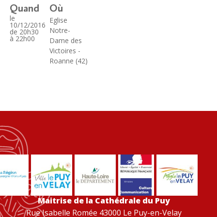
Quand
Où
le
Eglise
10/12/2016
Notre-
de 20h30
à 22h00
Dame des
Victoires -
Roanne (42)
Maitrise de la Cathédrale du Puy
Rue Isabelle Romée 43000 Le Puy-en-Velay