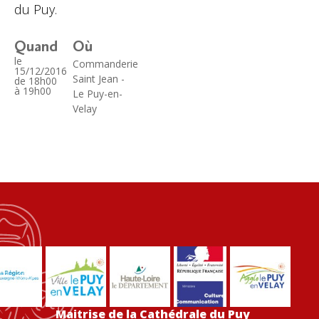
du Puy.
Quand
Où
le
Commanderie
15/12/2016
Saint Jean -
de 18h00
à 19h00
Le Puy-en-
Velay
Maitrise de la Cathédrale du Puy