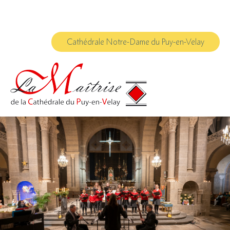
Aller
Outils
au
personnels
contenu.
|
Aller
à
Cathédrale Notre-Dame du Puy-en-Velay
la
navigation