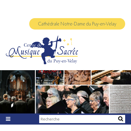
Aller
Outils
au
personnels
contenu.
|
Aller
à
Cathédrale Notre-Dame du Puy-en-Velay
la
navigation
Chercher par

Recherche
avancée…