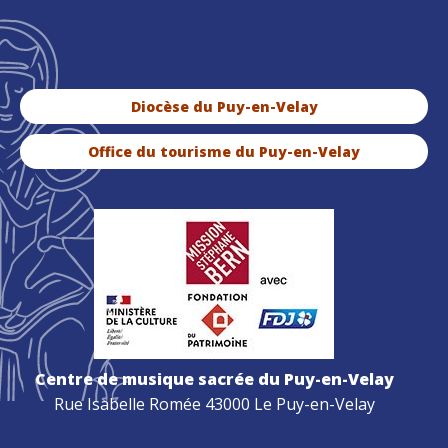
Diocèse du Puy-en-Velay
Office du tourisme du Puy-en-Velay
Centre de musique sacrée du Puy-en-Velay
Rue Isabelle Romée 43000 Le Puy-en-Velay