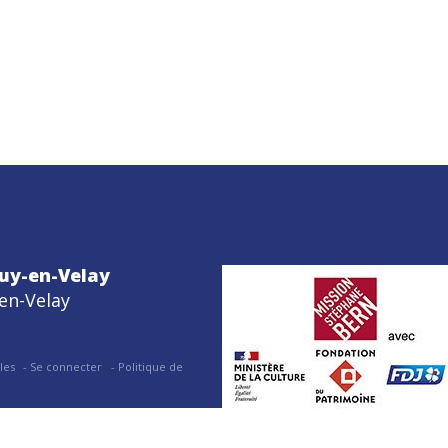
uy-en-Velay
en-Velay
les
Se connecter
Politique de