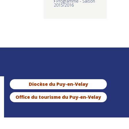
Programme - Saison
2015/2016
Diocèse du Puy-en-Velay
Office du tourisme du Puy-en-Velay