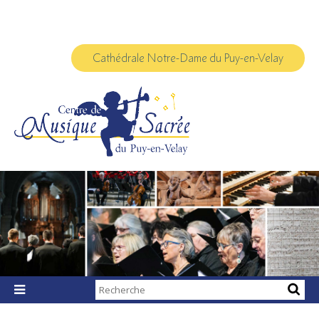
Aller
Outils
au
personnels
contenu.
|
Aller
à
Cathédrale Notre-Dame du Puy-en-Velay
la
navigation
Chercher par

Recherche
avancée…