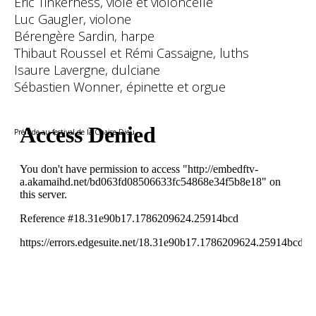
Eric Tinkerhess, viole et violoncelle
Luc Gaugler, violone
Bérengère Sardin, harpe
Thibaut Roussel et Rémi Cassaigne, luths
Isaure Lavergne, dulciane
Sébastien Wonner, épinette et orgue
Prélude au festival de la Chaise Dieu