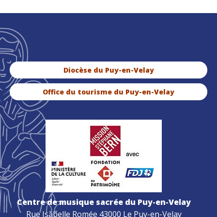
Diocèse du Puy-en-Velay
Office du tourisme du Puy-en-Velay
Centre de musique sacrée du Puy-en-Velay
Rue Isabelle Romée 43000 Le Puy-en-Velay