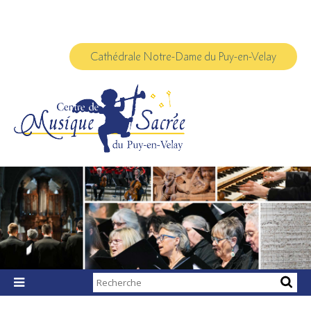
Aller
Outils
au
personnels
contenu.
|
Aller
à
Cathédrale Notre-Dame du Puy-en-Velay
la
navigation
Chercher par

Recherche
avancée…