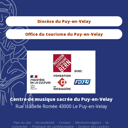
Diocèse du Puy-en-Velay
Office du tourisme du Puy-en-Velay
Centre de musique sacrée du Puy-en-Velay
Rue Isabelle Romée 43000 Le Puy-en-Velay
Plan du site
Accessibilité
Contact
Mentions légales
Se
connecter
Politique de confidentialité
Gestion des cookies