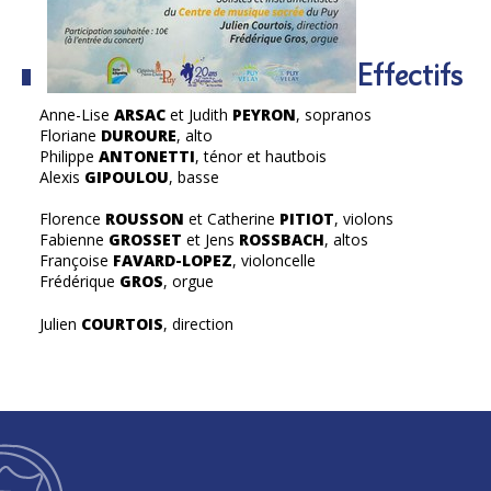
Effectifs
Anne-Lise
ARSAC
et Judith
PEYRON
, sopranos
Floriane
DUROURE
, alto
Philippe
ANTONETTI
, ténor et hautbois
Alexis
GIPOULOU
, basse
Florence
ROUSSON
et Catherine
PITIOT
, violons
Fabienne
GROSSET
et Jens
ROSSBACH
, altos
Françoise
FAVARD-LOPEZ
, violoncelle
Frédérique
GROS
, orgue
Julien
COURTOIS
, direction