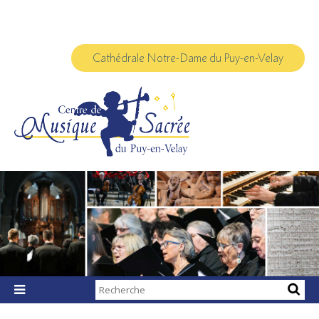
Aller
Outils
au
personnels
contenu.
|
Aller
à
Cathédrale Notre-Dame du Puy-en-Velay
la
navigation
Chercher par

Recherche
avancée…