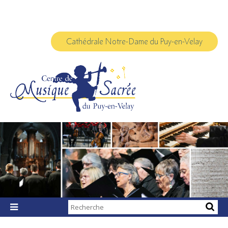
Aller
Outils
au
personnels
contenu.
|
Aller
à
Cathédrale Notre-Dame du Puy-en-Velay
la
navigation
Chercher par

Recherche
avancée…