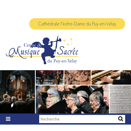
Aller
Outils
au
personnels
contenu.
|
Aller
à
Cathédrale Notre-Dame du Puy-en-Velay
la
navigation
Chercher par

Recherche
avancée…