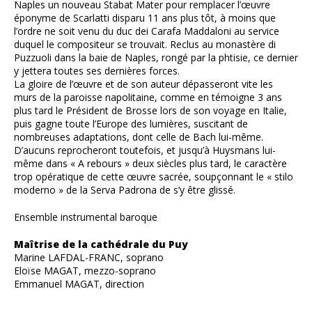
Naples un nouveau Stabat Mater pour remplacer l’œuvre
éponyme de Scarlatti disparu 11 ans plus tôt, à moins que
l’ordre ne soit venu du duc dei Carafa Maddaloni au service
duquel le compositeur se trouvait. Reclus au monastère di
Puzzuoli dans la baie de Naples, rongé par la phtisie, ce dernier
y jettera toutes ses dernières forces.
La gloire de l’œuvre et de son auteur dépasseront vite les
murs de la paroisse napolitaine, comme en témoigne 3 ans
plus tard le Président de Brosse lors de son voyage en Italie,
puis gagne toute l’Europe des lumières, suscitant de
nombreuses adaptations, dont celle de Bach lui-même.
D’aucuns reprocheront toutefois, et jusqu’à Huysmans lui-
même dans « A rebours » deux siècles plus tard, le caractère
trop opératique de cette œuvre sacrée, soupçonnant le « stilo
moderno » de la Serva Padrona de s’y être glissé.
Ensemble instrumental baroque
Maîtrise de la cathédrale du Puy
Marine LAFDAL-FRANC, soprano
Eloïse MAGAT, mezzo-soprano
Emmanuel MAGAT, direction