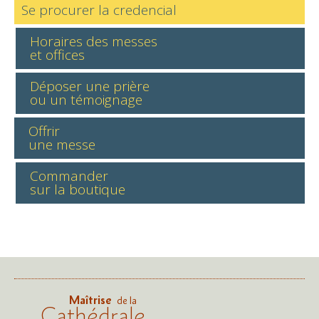
Se procurer la credencial
Horaires des messes
et offices
Déposer une prière
ou un témoignage
Offrir
une messe
Commander
sur la boutique
Maîtrise
de la
Cathédrale