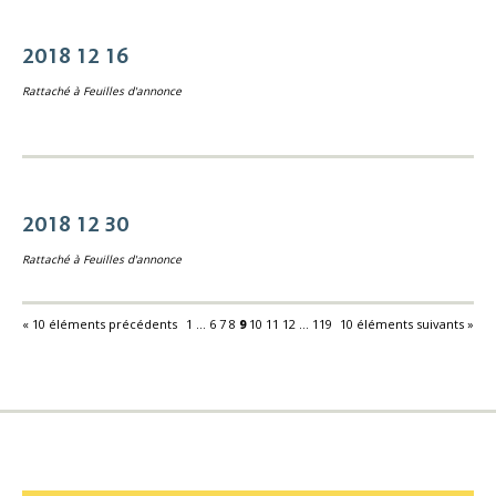
2018 12 16
Rattaché à
Feuilles d'annonce
2018 12 30
Rattaché à
Feuilles d'annonce
« 10 éléments précédents
1
...
6
7
8
9
10
11
12
...
119
10 éléments suivants »