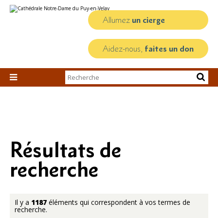
Aller
Outils
au
personnels
contenu.
Allumez
un cierge
|
Aller
à
la
Aidez-nous,
faites un don
navigation
Chercher par

Recherche
avancée…
Résultats de
recherche
Il y a
1187
éléments qui correspondent à vos termes de
recherche.