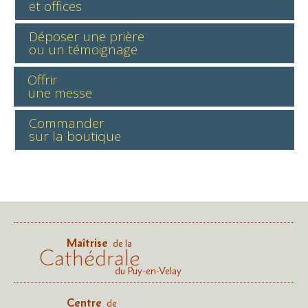
et offices
Déposer une prière
ou un témoignage
Offrir
une messe
Commander
sur la boutique
Maîtrise
de la
Cathédrale
du Puy-en-Velay
Centre
de