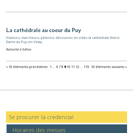
La cathédrale au coeur du Puy
Visiteurs, marcheurs, pèlerins, découvrez en vidéo la cathédrale Notre-
Dame au Puy-en-Velay
Rattaché à
Editos
« 10 éléments précédents
1
...
6
7
8
9
10
11
12
...
119
10 éléments suivants »
Se procurer la credencial
Horaires des messes