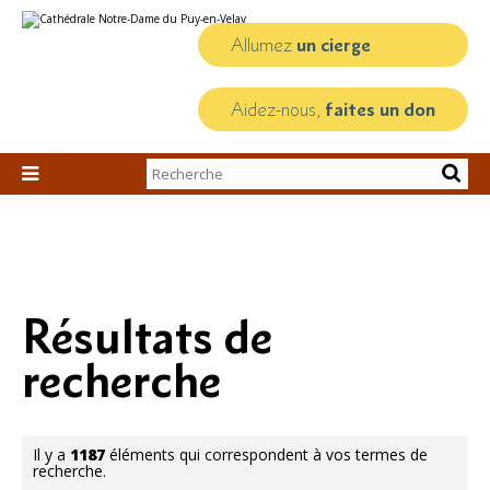
Aller
Outils
au
personnels
contenu.
Allumez
un cierge
|
Aller
à
la
Aidez-nous,
faites un don
navigation
Chercher par

Recherche
avancée…
Résultats de
recherche
Il y a
1187
éléments qui correspondent à vos termes de
recherche.