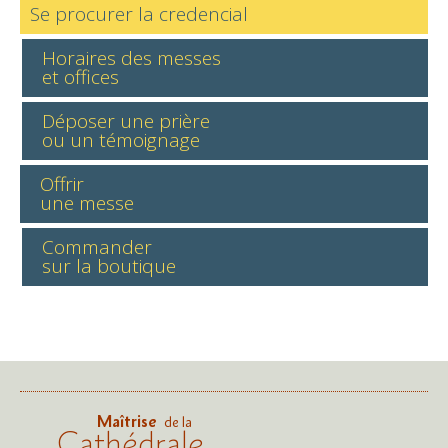
Se procurer la credencial
Horaires des messes
et offices
Déposer une prière
ou un témoignage
Offrir
une messe
Commander
sur la boutique
Maîtrise
de la
Cathédrale