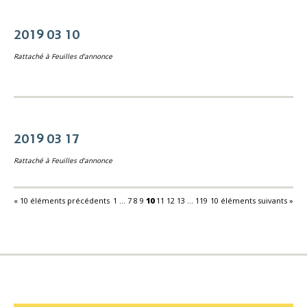
2019 03 10
Rattaché à
Feuilles d'annonce
2019 03 17
Rattaché à
Feuilles d'annonce
« 10 éléments précédents
1
...
7
8
9
10
11
12
13
...
119
10 éléments suivants »