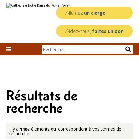
Aller
Outils
au
personnels
contenu.
Allumez
un cierge
|
Aller
à
la
Aidez-nous,
faites un don
navigation
Chercher par

Recherche
avancée…
Résultats de
recherche
Il y a
1187
éléments qui correspondent à vos termes de
recherche.