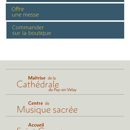
Offrir
une messe
Commander
sur la boutique
Maîtrise
de la
Cathédrale
du Puy-en-Velay
Centre
de
Musique sacrée
Accueil