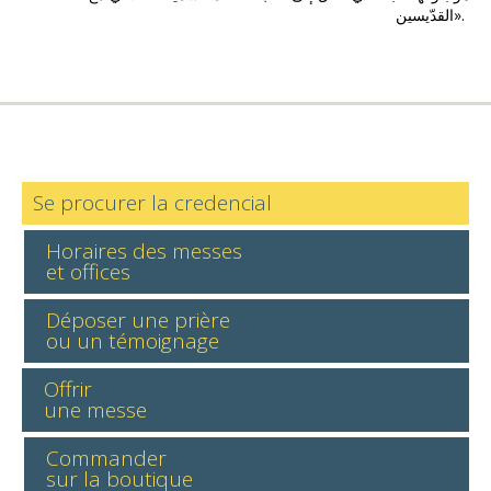
القدّيسين».
Se procurer la credencial
Horaires des messes
et offices
Déposer une prière
ou un témoignage
Offrir
une messe
Commander
sur la boutique