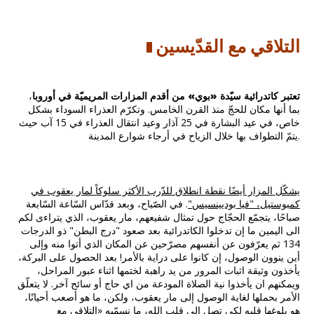
التلاقي مع القدّيسين
تعتبر كاتدرائية سيّدة «بوي» من أقدم المزارات المريميّة في أوروبا
،
بما أنها مكان للحجّ منذ القرن الخامس. وتكرّم العذراء السوداء بشكل
خاص، في عيد البشارة في 25 آذار وعيد انتقال العذراء في 15 آب حيث
يتمّ التطواف بها خلال الزياح في أرجاء شوارع المدينة.
يشكّل المزار أيضًا نقطة انطلاق للدّرب الأكثر سلوكاً لمار يعقوب في
كمبوستيل، "فيا بوديينسيس"
. في الصّباح، وبعد قدّاس السّاعة السّابعة
صباحًا، يتجمّع الحجّاج حول تمثال شفيعهم، مار يعقوب، الذي يتراءى لكم
الى اليمين ما إن تدخلوا الكاتدرائية بعد صعود "درج البطن" ذو الدرجات
134 ثم يعرّفون عن أنفسهم مصرّحين عن المكان الذي أتوا منه وإلى
أين ينوون الوصول، إن كانوا على دراية بالأمر! بعد الحصول على البركة،
يأخذون وثيقة اثبات المرور من يد راهبة لختمها اثناء عبور المراحل،
ويمكنهم ان يأخذوا نية الصلاة المودعة من اي حاج أو سائح آخر. لا يتعلّق
الأمر بحملها لغاية الوصول إلى مار يعقوب، ولكن، ما هو أصعب أحيانًا،
هو بلوغها قلبه لكي تصل إلى قلب الله، ما نسمّيه «التلاقي مع