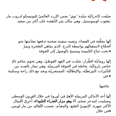
صنّفت كاتدرائيّة سيّدة "بوي" ضمن الإرث العالميّ لليونيسكو لدروب مار
يعقوب كومبوستيل، وهي مكان يثير الدّهشة على أكثر من صعيد:
إنّها معلّقة في الفضاء، وتشبه سفينة ضخمة تدفعها مقدّمتها نحو
الحجّاج لاستقبالهم بواسطة الدرج الذي يماهي الصّخرة ويمرّ
تحت جناح الكنيسة وتسمح بالوصول إلى الجوقة.♦
إنّها رومانيّة الطّراز، شيّدت في العهد القوطيّ، وهي تحوي بتناغم تامّ
عناصر باروكيّة، بخاصّة في الجوقة المريميّة. وهي تمتاز بالعديد من
التأثيرات: البيزنطيّة، والإيطاليّة، المستعربيّة ونجد مع ذلك راحة وسكينة
في ♦
تناغمها.
إنّها أحد الأماكن المريميّة الأهمّ في أوروبا في خلال القرون الوسطى
وصمّمت كمذخر ضخم، ألا
وهو مزار العذراء السّوداء.
أُحرِقَ التّمثال
الأكثر شهرة، الإثيوبيّ الصّنع، والمقدّم، بحسب التّقاليد من مار لويس،
في خلال♦