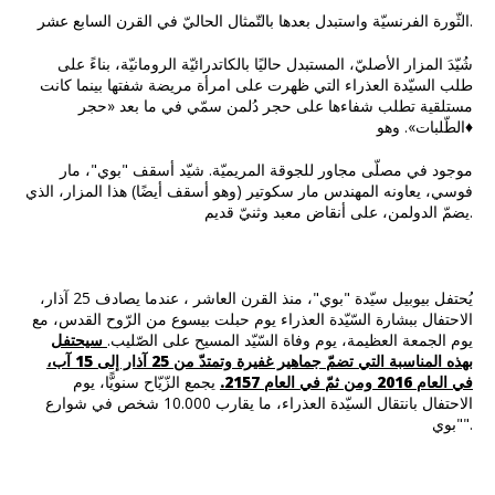
الثّورة الفرنسيّة واستبدل بعدها بالتّمثال الحاليّ في القرن السابع عشر.
شُيّدَ المزار الأصليّ، المستبدل حاليًا بالكاتدرائيّة الرومانيّة، بناءً على
طلب السيّدة العذراء التي ظهرت على امرأة مريضة شفتها بينما كانت
مستلقية تطلب شفاءها على حجر دُلمن سمّي في ما بعد «حجر
الطّلبات». وهو♦
موجود في مصلّى مجاور للجوقة المريميّة. شيّد أسقف "بوي"، مار
فوسي، يعاونه المهندس مار سكوتير (وهو أسقف أيضًا) هذا المزار، الذي
يضمّ الدولمن، على أنقاض معبد وثنيّ قديم.
يُحتفل بيوبيل سيّدة "بوي"، منذ القرن العاشر ، عندما يصادف 25 آذار،
الاحتفال ببشارة السّيّدة العذراء يوم حبلت بيسوع من الرّوح القدس، مع
يوم الجمعة العظيمة، يوم وفاة السّيّد المسيح على الصّليب.
سيحتفل
بهذه المناسبة التي تضمّ جماهير غفيرة وتمتدّ من 25 آذار إلى 15 آب،
في العام 2016 ومن ثمّ في العام 2157.
يجمع الزّيّاح سنويًّا، يوم
الاحتفال بانتقال السيّدة العذراء، ما يقارب 10.000 شخص في شوارع
"بوي".