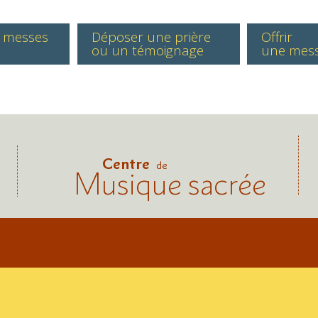
s messes
Déposer une prière
Offrir
ou un témoignage
une mes
Centre
de
Musique sacrée