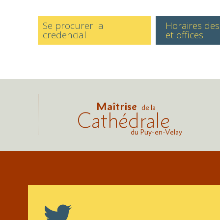
Se procurer la
Horaires de
credencial
et offices
Maîtrise
de la
Cathédrale
du Puy-en-Velay