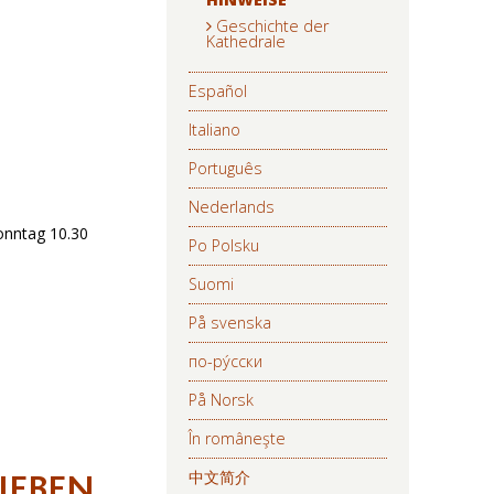
Geschichte der
Kathedrale
Español
Italiano
Português
Nederlands
Sonntag 10.30
Po Polsku
Suomi
På svenska
по-ру́сски
På Norsk
În româneşte
中文简介
IEBEN