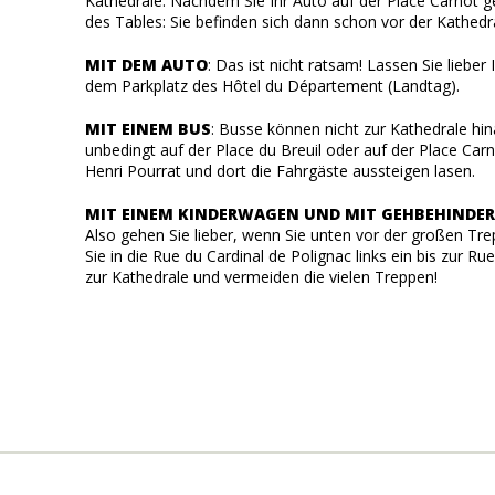
Kathedrale. Nachdem Sie Ihr Auto auf der Place Carnot ge
des Tables: Sie befinden sich dann schon vor der Kathedr
MIT DEM AUTO
: Das ist nicht ratsam! Lassen Sie liebe
dem Parkplatz des Hôtel du Département (Landtag).
MIT EINEM BUS
: Busse können nicht zur Kathedrale h
unbedingt auf der Place du Breuil oder auf der Place Car
Henri Pourrat und dort die Fahrgäste aussteigen lasen.
MIT EINEM KINDERWAGEN UND MIT GEHBEHINDER
Also gehen Sie lieber, wenn Sie unten vor der großen Tre
Sie in die Rue du Cardinal de Polignac links ein bis zur 
zur Kathedrale und vermeiden die vielen Treppen!