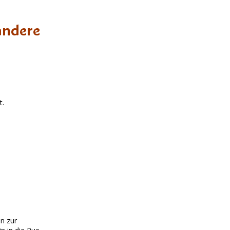
andere
t.
en zur