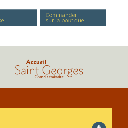
Commander
se
sur la boutique
Accueil
Saint Georges
Grand séminaire