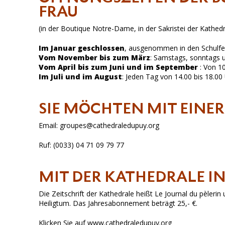
FRAU
(in der Boutique Notre-Dame, in der Sakristei der Kathedr
Im Januar geschlossen
, ausgenommen in den Schulfer
Vom November bis zum März
: Samstags, sonntags u
Vom April bis zum Juni und im September
: Von 10
Im Juli und im August
: Jeden Tag von 14.00 bis 18.00
SIE MÖCHTEN MIT EINE
Email: groupes@cathedraledupuy.org
Ruf: (0033) 04 71 09 79 77
MIT DER KATHEDRALE I
Die Zeitschrift der Kathedrale heißt Le Journal du pèlerin 
Heiligtum. Das Jahresabonnement beträgt 25,- €.
Klicken Sie auf www.cathedraledupuy.org