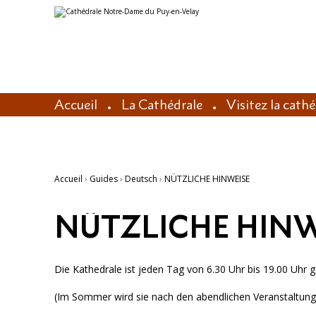
Aller
Outils
au
personnels
contenu.
|
Aller
à
la
navigation
Accueil
La Cathédrale
Visitez la cath
Accueil
›
Guides
›
Deutsch
›
NÜTZLICHE HINWEISE
NÜTZLICHE HINW
Die Kathedrale ist jeden Tag von 6.30 Uhr bis 19.00 Uhr 
(Im Sommer wird sie nach den abendlichen Veranstaltun