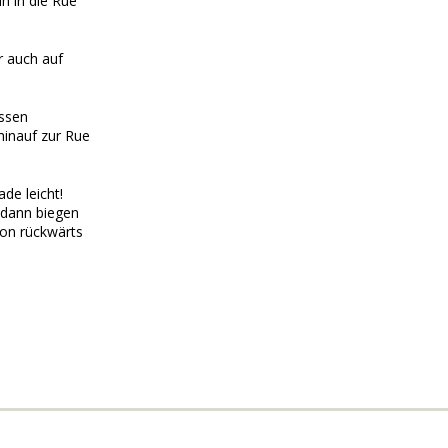
n in die Rue
r auch auf
üssen
hinauf zur Rue
ade leicht!
, dann biegen
von rückwärts