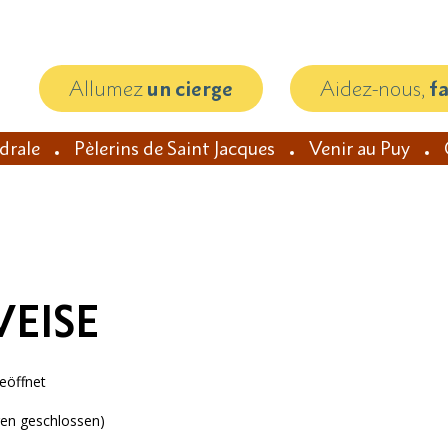
Allumez
un cierge
Aidez-nous,
f
édrale
Pèlerins de Saint Jacques
Venir au Puy
EISE
geöffnet
gen geschlossen)