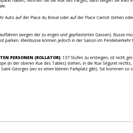
parkt haben, nehmen Sie die Rue des Farges, dann biegen Sie links ei
ale.
r Ihr Auto auf der Place du Breuil oder auf der Place Carnot stehen ode
inauffahren (wegen der zu engen und gepflasterten Gassen). Busse m
not parken. Kleinbusse können jedoch in der Saison im Pendelverkehr 
TEN PERSONEN (ROLLATOR)
: 137 Stufen zu ersteigen, ist nicht ger
ppe (in der oberen Rue des Tables) stehen, in die Rue Séguret rechts
Rue Saint-Georges (wo es einen kleinen Parkplatz gibt). Sie kommen so 