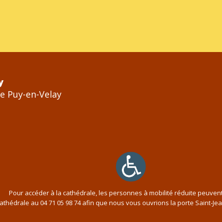
y
Le Puy-en-Velay
Pour accéder à la cathédrale, les personnes à mobilité réduite peuven
cathédrale au
04 71 05 98 74
afin que nous vous ouvrions la porte Saint-Je