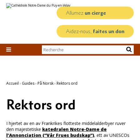
Aller
Outils
au
personnels
contenu.
Allumez
un cierge
|
Aller
à
la
Aidez-nous,
faites un don
navigation
Chercher par

Recherche
avancée…
Accueil
›
Guides
›
På Norsk
›
Rektors ord
Rektors ord
I hjertet av en av Frankrikes flotteste middelalderbyer ruver
den majestetiske
katedralen Notre-Dame de
l’Annonciation (“Vår Frues budskap”)
, ett av UNESCOs