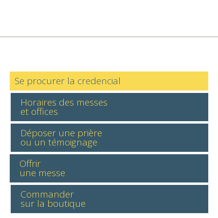
Se procurer la credencial
Horaires des messes
et offices
Déposer une prière
ou un témoignage
Offrir
une messe
Commander
sur la boutique