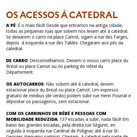
OS ACESSOS Á CATEDRAL
A PÉ
: É o mais fácíl! Desde que entramos na antiga cidade,
todas as pequenas ruas que sobem nos levam até á catedral.
Se deixarem o carro na place Carnot, sigam a rue des Farges,
depois á esquerda a rue des Tables. Chegaram aos pés da
catedral.
DE CARRO
: Desconselhamos. Deixem o vosso carro place du
Breuil ou place Carnot ou no parking do Hôtel du
Département.
OS AUTOCARROS
: Não sobem até á catedral, devem
estacionar place du Breuil ou place Carnot. Um expresso
gratuito de minibus (de verão) podem subir rue Henri Pourrat e
dépositar os passageiros, sem estacionar.
COM OS CARRINHOS DE BÉBÉ E PESSOAS COM
MOBILIDADE REDUZIDA
: 137 escadas a subir, nada fácil! Em
baixo das grandes escadas, pela direita rue Séguret, en
seguida à esquerda rue Cardinal de Polignac até á rue St-
Georges (pequeno parking). Chegam à catedral pela parte de