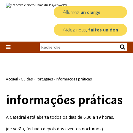
Aller
Outils
au
personnels
contenu.
Allumez
un cierge
|
Aller
à
la
Aidez-nous,
faites un don
navigation
Chercher par

Recherche
avancée…
Accueil
›
Guides
›
Português
›
informações práticas
informações práticas
A Catedral está aberta todos os dias de 6.30 a 19 horas.
(de verão, fechada depois dos eventos nocturnos)