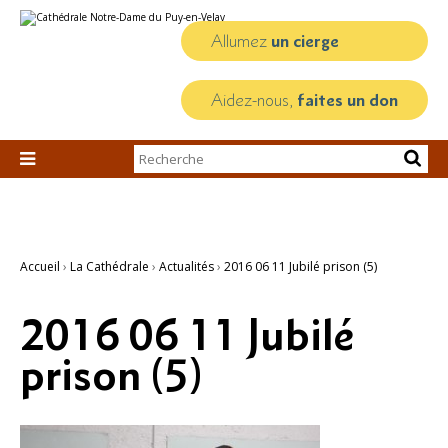
Aller
Outils
au
personnels
contenu.
Allumez
un cierge
|
Aller
à
la
Aidez-nous,
faites un don
navigation
Chercher par

Recherche
avancée…
Accueil
›
La Cathédrale
›
Actualités
›
2016 06 11 Jubilé prison (5)
2016 06 11 Jubilé
prison (5)