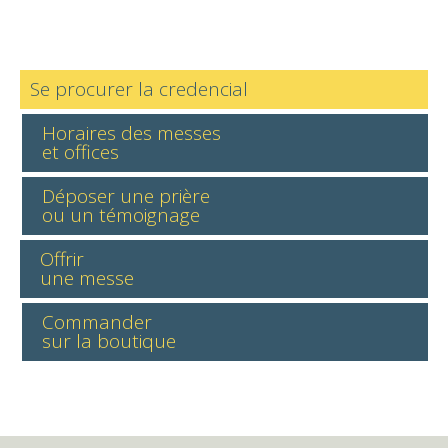
Se procurer la credencial
Horaires des messes
et offices
Déposer une prière
ou un témoignage
Offrir
une messe
Commander
sur la boutique