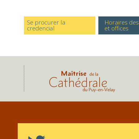
Se procurer la
Horaires de
credencial
et offices
Maîtrise
de la
Cathédrale
du Puy-en-Velay