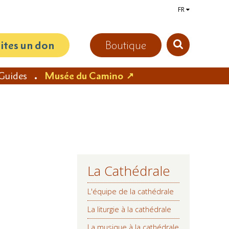
FR
aites un don
Boutique
Guides
Musée du Camino
La Cathédrale
NAVIGATION
L'équipe de la cathédrale
La liturgie à la cathédrale
La musique à la cathédrale