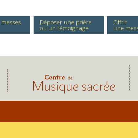
s messes
Déposer une prière
Offrir
ou un témoignage
une mes
Centre
de
Musique sacrée