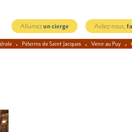
Allumez
un cierge
Aidez-nous,
f
édrale
Pèlerins de Saint Jacques
Venir au Puy