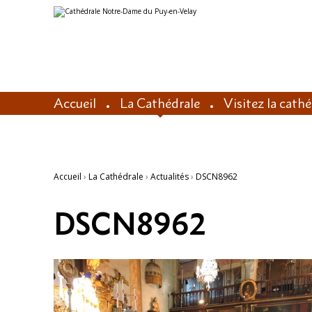
Aller
Outils
au
personnels
contenu.
|
Aller
à
la
navigation
Accueil
La Cathédrale
Visitez la cath
Accueil
›
La Cathédrale
›
Actualités
›
DSCN8962
DSCN8962