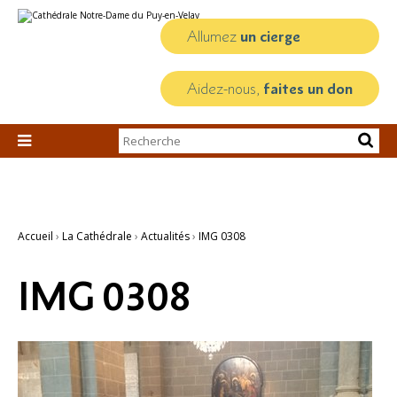
Aller
Outils
au
personnels
contenu.
Allumez
un cierge
|
Aller
à
la
Aidez-nous,
faites un don
navigation
Chercher par

Recherche
avancée…
Accueil
›
La Cathédrale
›
Actualités
›
IMG 0308
IMG 0308