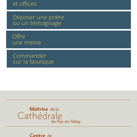
et offices
Déposer une prière
ou un témoignage
Offrir
une messe
Commander
sur la boutique
Maîtrise
de la
Cathédrale
du Puy-en-Velay
Centre
de