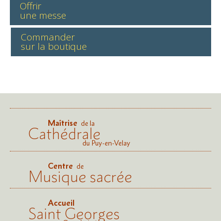
Offrir
une messe
Commander
sur la boutique
Maîtrise
de la
Cathédrale
du Puy-en-Velay
Centre
de
Musique sacrée
Accueil
Saint Georges