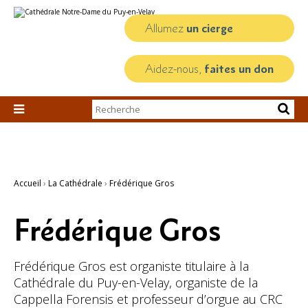
Aller
Outils
au
personnels
contenu.
Allumez
un cierge
|
Aller
à
la
Aidez-nous,
faites un don
navigation
Chercher par

Recherche
avancée…
Accueil
›
La Cathédrale
›
Frédérique Gros
Frédérique Gros
Frédérique Gros est organiste titulaire à la
Cathédrale du Puy-en-Velay, organiste de la
Cappella Forensis et professeur d’orgue au CRC