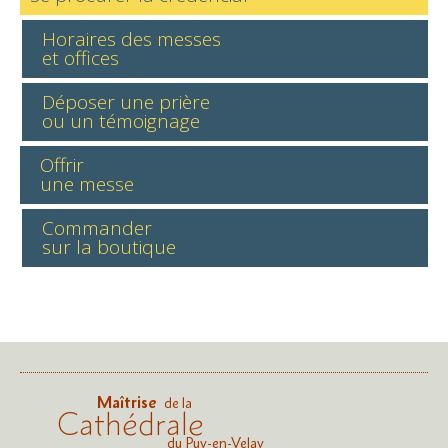
Horaires des messes
et offices
Déposer une prière
ou un témoignage
Offrir
une messe
Commander
sur la boutique
Maîtrise
de la
Cathédrale
du Puy-en-Velay