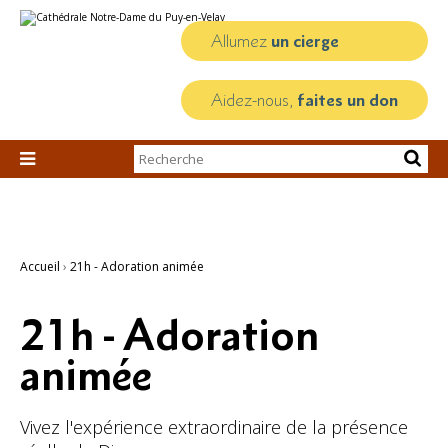
Aller
Outils
au
personnels
contenu.
Allumez
un cierge
|
Aller
à
la
Aidez-nous,
faites un don
navigation
Chercher par

Recherche
avancée…
Accueil
›
21h - Adoration animée
21h - Adoration
animée
Vivez l'expérience extraordinaire de la présence