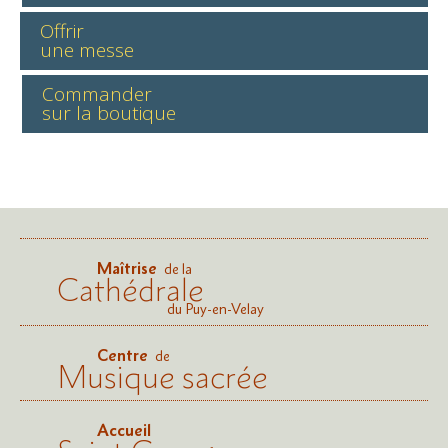
Offrir
une messe
Commander
sur la boutique
Maîtrise
de la
Cathédrale
du Puy-en-Velay
Centre
de
Musique sacrée
Accueil