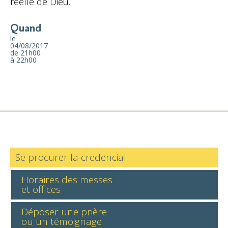
réelle de Dieu.
Quand
le
04/08/2017
de 21h00
à 22h00
Se procurer la credencial
Horaires des messes
et offices
Déposer une prière
ou un témoignage