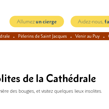
Allumez
un cierge
Aidez-nous,
f
édrale
Pèlerins de Saint Jacques
Venir au Puy
olites de la Cathédrale
ère des bougies, et visitez quelques lieux insolites.