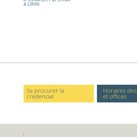
à 22h00
Se procurer la
Horaires de
credencial
et offices