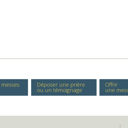
s messes
Déposer une prière
Offrir
ou un témoignage
une mes