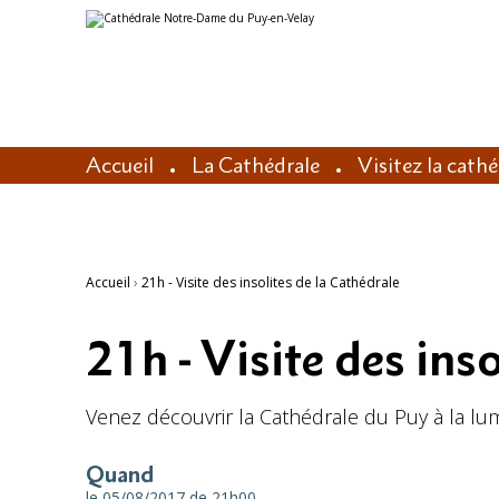
Aller
Outils
au
personnels
contenu.
|
Aller
à
la
navigation
Accueil
La Cathédrale
Visitez la cath
Accueil
›
21h - Visite des insolites de la Cathédrale
21h - Visite des ins
Venez découvrir la Cathédrale du Puy à la lumi
Quand
le 05/08/2017
de 21h00