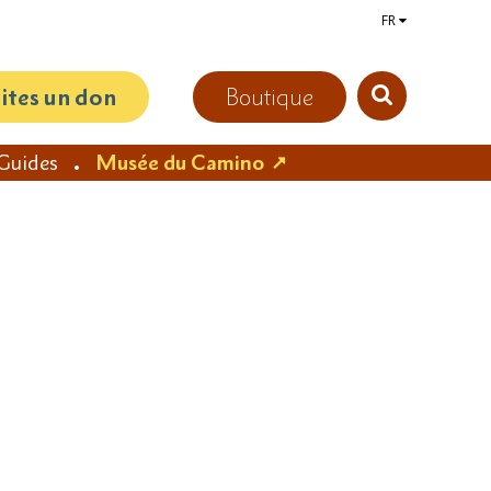
FR
aites un don
Boutique
Guides
Musée du Camino