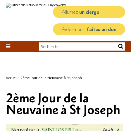
Aller
Outils
au
personnels
contenu.
Allumez
un cierge
|
Aller
à
la
Aidez-nous,
faites un don
navigation
Chercher par

Recherche
avancée…
Accueil
›
2ème Jour de la Neuvaine à St Joseph
2ème Jour de la
Neuvaine à St Joseph