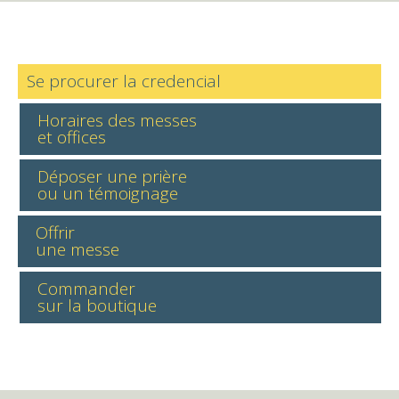
Se procurer la credencial
Horaires des messes
et offices
Déposer une prière
ou un témoignage
Offrir
une messe
Commander
sur la boutique