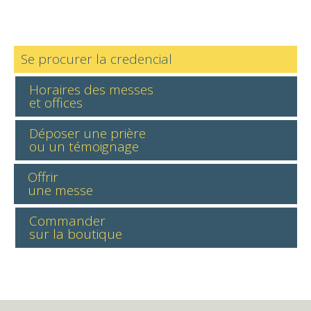
Se procurer la credencial
Horaires des messes
et offices
Déposer une prière
ou un témoignage
Offrir
une messe
Commander
sur la boutique