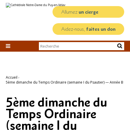
Aller
Outils
au
personnels
contenu.
Allumez
un cierge
|
Aller
à
la
Aidez-nous,
faites un don
navigation
Chercher par

Recherche
avancée…
Accueil
›
5ème dimanche du Temps Ordinaire (semaine I du Psautier) — Année B
5ème dimanche du
Temps Ordinaire
(semaine I du