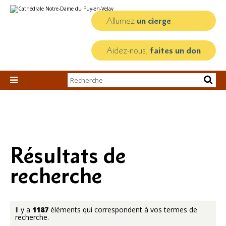
Aller
Outils
au
personnels
contenu.
Allumez
un cierge
|
Aller
à
la
Aidez-nous,
faites un don
navigation
Chercher par

Recherche
avancée…
Résultats de
recherche
Il y a
1187
éléments qui correspondent à vos termes de
recherche.