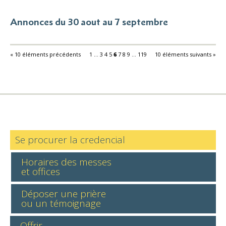
Annonces du 30 aout au 7 septembre
« 10 éléments précédents
1
...
3
4
5
6
7
8
9
...
119
10 éléments suivants »
Se procurer la credencial
Horaires des messes
et offices
Déposer une prière
ou un témoignage
Offrir