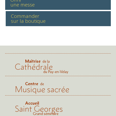
une messe
Commander
sur la boutique
Maîtrise
de la
Cathédrale
du Puy-en-Velay
Centre
de
Musique sacrée
Accueil
Saint Georges
Grand séminaire