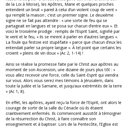
de la Loi à Moïse), les Apôtres, Marie et quelques proches
entendent un bruit « pareil à celui d’un violent coup de vent »
qui remplit la maison ; c’est un premier signe. Le deuxième
signe ne se fait pas attendre : « une sorte de feu qui se
partageait en langues et se posa sur chacun d’entre eux ». Et
voici le troisième prodige : remplis de l’Esprit Saint, signifié par
le vent et le feu, « ils se mirent à parler en d’autres langues ».
La foule qui festoie est stupéfaite « parce que chacun d’eux les
entendait parler sa propre langue ». À tel point que certains les
croient « pleins de vin doux » (Ac 2, 1-14) !
Ainsi se réalise la promesse faite par le Christ aux apôtres au
moment de son Ascension, une dizaine de jours plus tôt : «
vous allez recevoir une force, celle du Saint-Esprit qui viendra
sur vous. Alors vous serez mes témoins à Jérusalem, dans
toute la Judée et la Samarie, et jusqu’aux extrémités de la terre
» (Ac 1, 8).
En effet, les apôtres, ayant reçu la force de l’Esprit, ont alors le
courage de sortir de la salle du Cénacle où ils étaient
craintivement enfermés. Ils commencent aussitôt à témoigner
de la résurrection du Christ, à faire connaître son
enseignement et à baptiser. Lors de la Pentecôte, l’Eglise est