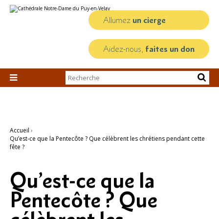
Aller
Outils
au
personnels
contenu.
Allumez
un cierge
|
Aller
à
la
Aidez-nous,
faites un don
navigation
Chercher par

Recherche
avancée…
Accueil
›
Qu’est-ce que la Pentecôte ? Que célèbrent les chrétiens pendant cette
fête ?
Qu’est-ce que la
Pentecôte ? Que