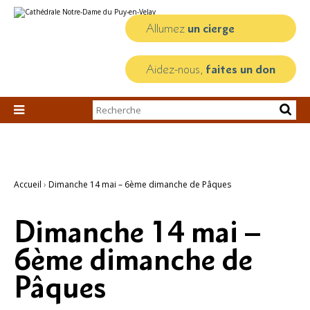
Aller
Outils
au
personnels
contenu.
Allumez
un cierge
|
Aller
à
la
Aidez-nous,
faites un don
navigation
Chercher par

Recherche
avancée…
Accueil
›
Dimanche 14 mai – 6ème dimanche de Pâques
Dimanche 14 mai –
6ème dimanche de
Pâques