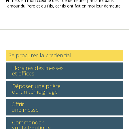
Et mets en mon cœur le désir de demeurer par la foi dans
l’amour du Père et du Fils, car ils ont fait en moi leur demeure.
Se procurer la credencial
Horaires des messes
et offices
Déposer une prière
ou un témoignage
Offrir
une messe
Commander
sur la boutique