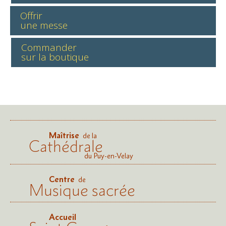
Offrir
une messe
Commander
sur la boutique
Maîtrise
de la
Cathédrale
du Puy-en-Velay
Centre
de
Musique sacrée
Accueil