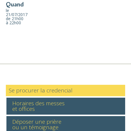
Quand
le
21/07/2017
de 21h00
à 22h00
Se procurer la credencial
Horaires des messes
et offices
Déposer une prière
ou un témoignage