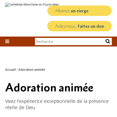
Aller
Outils
au
personnels
contenu.
Allumez
un cierge
|
Aller
à
la
Aidez-nous,
faites un don
navigation
Chercher par

Recherche
avancée…
Accueil
›
Adoration animée
Adoration animée
Vivez l'expérience exceptionnelle de la présence
réelle de Dieu