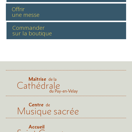
Offrir
une messe
Commander
sur la boutique
Maîtrise
de la
Cathédrale
du Puy-en-Velay
Centre
de
Musique sacrée
Accueil