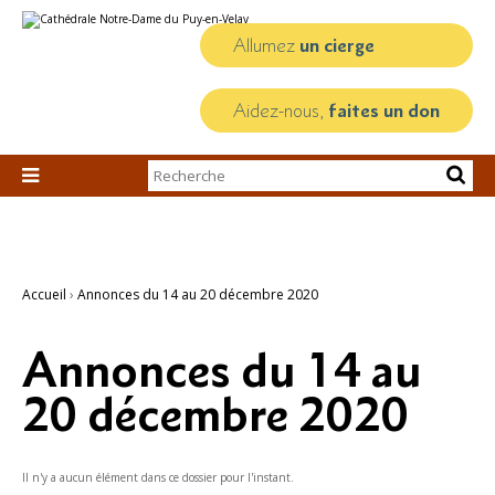
Aller
Outils
au
personnels
contenu.
Allumez
un cierge
|
Aller
à
la
Aidez-nous,
faites un don
navigation
Chercher par

Recherche
avancée…
Accueil
›
Annonces du 14 au 20 décembre 2020
Annonces du 14 au
20 décembre 2020
Il n'y a aucun élément dans ce dossier pour l'instant.