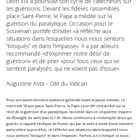
Léon XIV a poursuivi son cycle de catéchèses sur
les guérisons. Devant les fidèles rassemblés
place Saint-Pierre, le Pape a médité sur la
guérison du paralytique. Occasion pour le
Souverain pontife d’inviter «à réfléchir aux
situations dans lesquelles nous nous sentons
“bloqués” et dans l'impasse». Il a par ailleurs
recommandé «d’exprimer notre désir de
guérison» et de prier «pour tous ceux qui se
sentent paralysés, qui ne voient pas d'issue».
Augustine Asta – Cité du Vatican
Pour son avant-dernière audience générale avant la pause estivale, ce
mercredi 18 juin place Saint-Pierre, le Pape Léon XIV s’est arrêté sur le
récit de la guérison d'un paralytique, racontée dans le cinquième chapitre
de l'Évangile de saint Jean (5,1-9). «Nous continuons à contempler Jésus qui
guérit», a rappelé l’évêque de Rome, qui par la suite a invité d’une manière
particulière aujourd'hui, «à réfléchir aux situations dans lesquelles nous
nous sentons “bloqués” et dans l'impasse». Parfois, a-t-il indiqué «il nous