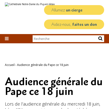
Aller
Outils
au
personnels
contenu.
Allumez
un cierge
|
Aller
à
la
Aidez-nous,
faites un don
navigation
Chercher par

Recherche
avancée…
Accueil
›
Audience générale du Pape ce 18 juin
Audience générale du
Pape ce 18 juin
Lors de l’audience générale du mercredi 18 juin,