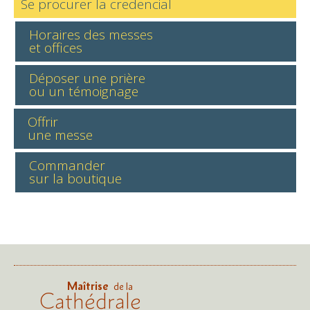
Se procurer la credencial
Horaires des messes
et offices
Déposer une prière
ou un témoignage
Offrir
une messe
Commander
sur la boutique
Maîtrise
de la
Cathédrale