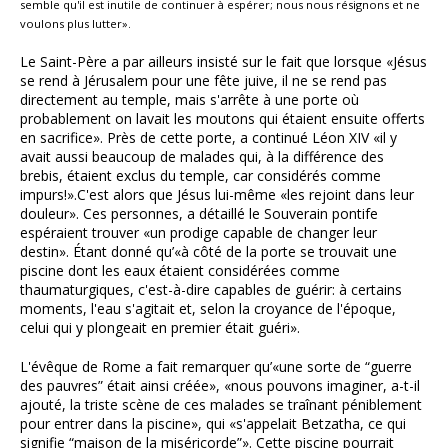
semble qu'il est inutile de continuer à espérer; nous nous résignons et ne
voulons plus lutter».
Le Saint-Père a par ailleurs insisté sur le fait que lorsque «Jésus
se rend à Jérusalem pour une fête juive, il ne se rend pas
directement au temple, mais s'arrête à une porte où
probablement on lavait les moutons qui étaient ensuite offerts
en sacrifice». Près de cette porte, a continué Léon XIV «il y
avait aussi beaucoup de malades qui, à la différence des
brebis, étaient exclus du temple, car considérés comme
impurs!».C'est alors que Jésus lui-même «les rejoint dans leur
douleur». Ces personnes, a détaillé le Souverain pontife
espéraient trouver «un prodige capable de changer leur
destin». Étant donné qu’«à côté de la porte se trouvait une
piscine dont les eaux étaient considérées comme
thaumaturgiques, c'est-à-dire capables de guérir: à certains
moments, l'eau s'agitait et, selon la croyance de l'époque,
celui qui y plongeait en premier était guéri».
L'évêque de Rome a fait remarquer qu’«une sorte de “guerre
des pauvres” était ainsi créée», «nous pouvons imaginer, a-t-il
ajouté, la triste scène de ces malades se traînant péniblement
pour entrer dans la piscine», qui «s'appelait Betzatha, ce qui
signifie “maison de la miséricorde”». Cette piscine pourrait