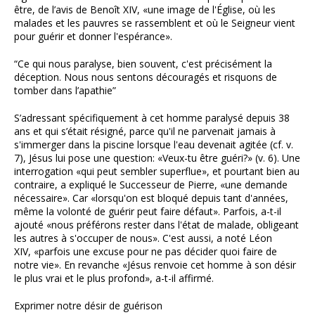
être, de l’avis de Benoît XIV, «une image de l'Église, où les
malades et les pauvres se rassemblent et où le Seigneur vient
pour guérir et donner l'espérance».
“Ce qui nous paralyse, bien souvent, c'est précisément la
déception. Nous nous sentons découragés et risquons de
tomber dans l’apathie”
S’adressant spécifiquement à cet homme paralysé depuis 38
ans et qui s’était résigné, parce qu'il ne parvenait jamais à
s'immerger dans la piscine lorsque l'eau devenait agitée (cf. v.
7), Jésus lui pose une question: «Veux-tu être guéri?» (v. 6). Une
interrogation «qui peut sembler superflue», et pourtant bien au
contraire, a expliqué le Successeur de Pierre, «une demande
nécessaire». Car «lorsqu'on est bloqué depuis tant d'années,
même la volonté de guérir peut faire défaut». Parfois, a-t-il
ajouté «nous préférons rester dans l'état de malade, obligeant
les autres à s'occuper de nous». C'est aussi, a noté Léon
XIV, «parfois une excuse pour ne pas décider quoi faire de
notre vie». En revanche «Jésus renvoie cet homme à son désir
le plus vrai et le plus profond», a-t-il affirmé.
Exprimer notre désir de guérison