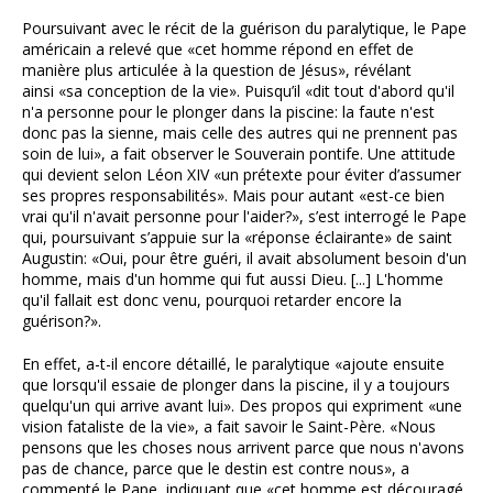
Poursuivant avec le récit de la guérison du paralytique, le Pape
américain a relevé que «cet homme répond en effet de
manière plus articulée à la question de Jésus», révélant
ainsi «sa conception de la vie». Puisqu’il «dit tout d'abord qu'il
n'a personne pour le plonger dans la piscine: la faute n'est
donc pas la sienne, mais celle des autres qui ne prennent pas
soin de lui», a fait observer le Souverain pontife. Une attitude
qui devient selon Léon XIV «un prétexte pour éviter d’assumer
ses propres responsabilités». Mais pour autant «est-ce bien
vrai qu'il n'avait personne pour l'aider?», s’est interrogé le Pape
qui, poursuivant s’appuie sur la «réponse éclairante» de saint
Augustin: «Oui, pour être guéri, il avait absolument besoin d'un
homme, mais d'un homme qui fut aussi Dieu. [...] L'homme
qu'il fallait est donc venu, pourquoi retarder encore la
guérison?».
En effet, a-t-il encore détaillé, le paralytique «ajoute ensuite
que lorsqu'il essaie de plonger dans la piscine, il y a toujours
quelqu'un qui arrive avant lui». Des propos qui expriment «une
vision fataliste de la vie», a fait savoir le Saint-Père. «Nous
pensons que les choses nous arrivent parce que nous n'avons
pas de chance, parce que le destin est contre nous», a
commenté le Pape, indiquant que «cet homme est découragé,