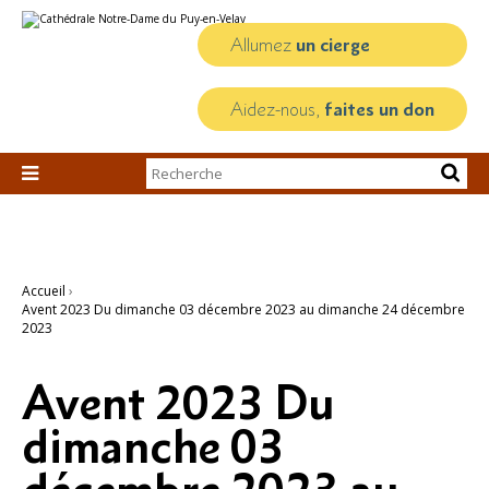
Aller
Outils
au
personnels
contenu.
Allumez
un cierge
|
Aller
à
la
Aidez-nous,
faites un don
navigation
Chercher par

Recherche
avancée…
Accueil
›
Avent 2023 Du dimanche 03 décembre 2023 au dimanche 24 décembre
2023
Avent 2023 Du
dimanche 03