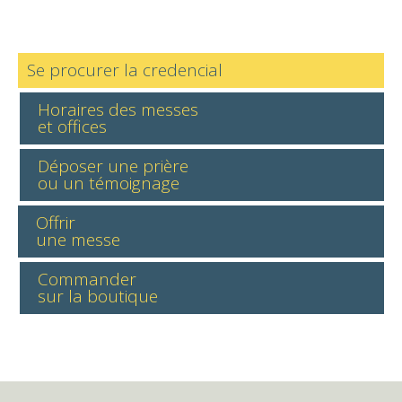
Se procurer la credencial
Horaires des messes
et offices
Déposer une prière
ou un témoignage
Offrir
une messe
Commander
sur la boutique