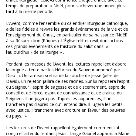
temps de préparation à Noël, pour s’achever une année plus
tard à la même période.
L’Avent, comme l’ensemble du calendrier liturgique catholique,
aide les fidèles à revivre les grands événements de la vie et de
l’enseignement du Christ, en particulier de sa naissance (Noël)
à sa Résurrection (Pâques). L’Église relit et revit donc « tous
ces grands événements de l’histoire du salut dans »
l’aujourd’hui » de sa liturgie » .
Pendant les messes de l’Avent, les lectures rappellent d’abord
la longue attente par les Hébreux du Sauveur annoncé par
Dieu : « Un rameau sortira de la souche de Jessé (père de
David), un rejeton jaillira de ses racines. Sur lui reposera l’esprit
du Seigneur : esprit de sagesse et de discernement, esprit de
conseil et de force, esprit de connaissance et de crainte du
Seigneur. Il ne jugera pas d’après les apparences, il ne
tranchera pas d’après ce qu’il entend dire. Il jugera les petits
avec justice, il tranchera avec droiture en faveur des pauvres
du pays…».
Les lectures de l’Avent rappellent également comment fut
conçu et attendu l’enfant Jésus : l’ange Gabriel apparaît à Marie