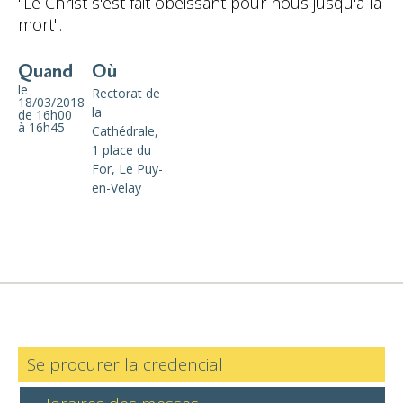
"Le Christ s'est fait obéissant pour nous jusqu'à la
mort".
Quand
Où
le
Rectorat de
18/03/2018
la
de 16h00
à 16h45
Cathédrale,
1 place du
For, Le Puy-
en-Velay
Se procurer la credencial