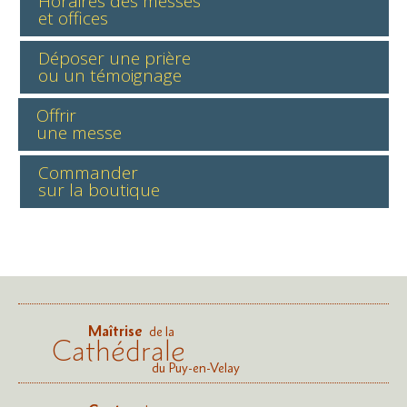
Horaires des messes
et offices
Déposer une prière
ou un témoignage
Offrir
une messe
Commander
sur la boutique
Maîtrise
de la
Cathédrale
du Puy-en-Velay