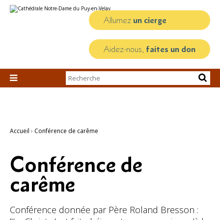
Aller
Outils
au
personnels
contenu.
Allumez
un cierge
|
Aller
à
la
Aidez-nous,
faites un don
navigation
Chercher par

Recherche
avancée…
Accueil
›
Conférence de carême
Conférence de
carême
Conférence donnée par Père Roland Bresson :