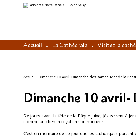
Aller
Outils
au
personnels
contenu.
|
Aller
à
la
navigation
Accueil
La Cathédrale
Visitez la cath
Accueil
›
Dimanche 10 avril- Dimanche des Rameaux et de la Pass
Dimanche 10 avril-
Six jours avant la fête de la Pâque juive, Jésus vient à Jé
comme un chemin royal en son honneur.
C’est en mémoire de ce jour que les catholiques portent d