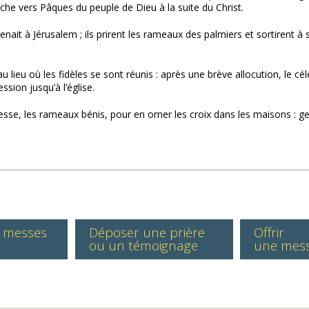
che vers Pâques du peuple de Dieu à la suite du Christ.
it à Jérusalem ; ils prirent les rameaux des palmiers et sortirent à sa 
eu où les fidèles se sont réunis : après une brève allocution, le céléb
sion jusqu’à l’église.
esse, les rameaux bénis, pour en orner les croix dans les maisons : ge
s messes
Déposer une prière
Offrir
ou un témoignage
une mes