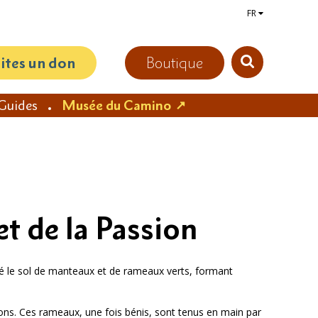
FR
aites un don
Boutique
Guides
Musée du Camino
t de la Passion
pissé le sol de manteaux et de rameaux verts, formant
gions. Ces rameaux, une fois bénis, sont tenus en main par