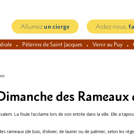
Allumez
un cierge
Aidez-nous,
f
édrale
Pèlerins de Saint Jacques
Venir au Puy
ion
 Dimanche des Rameaux e
rusalem. La foule l’acclame lors de son entrée dans la ville. Elle a ta
es rameaux (de buis, d’olivier, de laurier ou de palmier, selon les ré