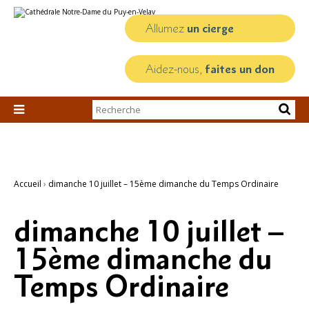
Aller
Outils
au
personnels
contenu.
Allumez
un cierge
|
Aller
à
la
Aidez-nous,
faites un don
navigation
Chercher par

Recherche
avancée…
Accueil
›
dimanche 10 juillet – 15ème dimanche du Temps Ordinaire
dimanche 10 juillet –
15ème dimanche du
Temps Ordinaire