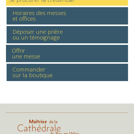
Horaires des messes
et offices
Déposer une prière
ou un témoignage
Offrir
une messe
Commander
sur la boutique
Maîtrise
de la
Cathédrale
du Puy-en-Velay