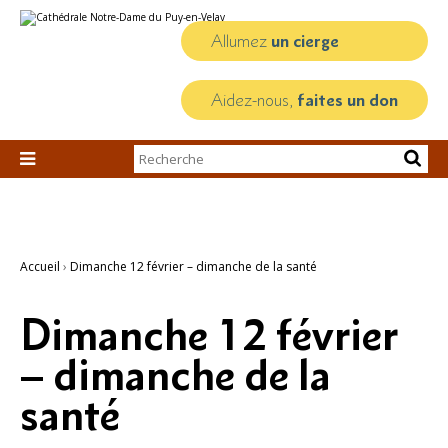
Aller
Outils
au
personnels
contenu.
Allumez
un cierge
|
Aller
à
la
Aidez-nous,
faites un don
navigation
Chercher par

Recherche
avancée…
Accueil
›
Dimanche 12 février – dimanche de la santé
Dimanche 12 février
– dimanche de la
santé