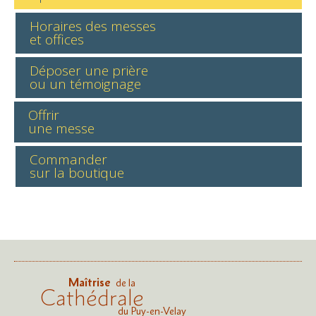
Horaires des messes
et offices
Déposer une prière
ou un témoignage
Offrir
une messe
Commander
sur la boutique
Maîtrise
de la
Cathédrale
du Puy-en-Velay