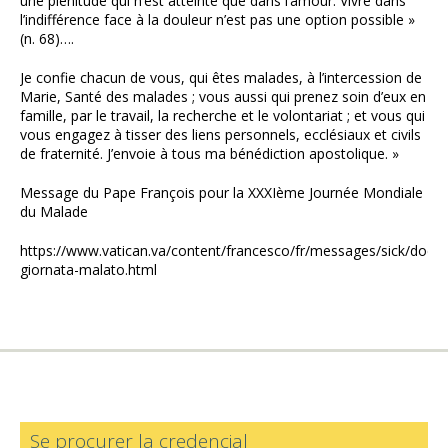
une plénitude qui n’est atteinte que dans l’amour. Vivre dans
l’indifférence face à la douleur n’est pas une option possible »
(n. 68)….
Je confie chacun de vous, qui êtes malades, à l’intercession de
Marie, Santé des malades ; vous aussi qui prenez soin d’eux en
famille, par le travail, la recherche et le volontariat ; et vous qui
vous engagez à tisser des liens personnels, ecclésiaux et civils
de fraternité. J’envoie à tous ma bénédiction apostolique. »
Message du Pape François pour la XXXIème Journée Mondiale
du Malade
https://www.vatican.va/content/francesco/fr/messages/sick/doc
giornata-malato.html
Se procurer la credencial