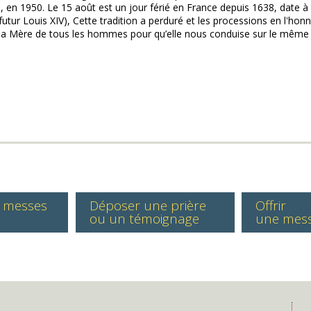
 en 1950. Le 15 août est un jour férié en France depuis 1638, date à 
(futur Louis XIV), Cette tradition a perduré et les processions en l'ho
la Mère de tous les hommes pour qu’elle nous conduise sur le même 
s messes
Déposer une prière
Offrir
ou un témoignage
une mes