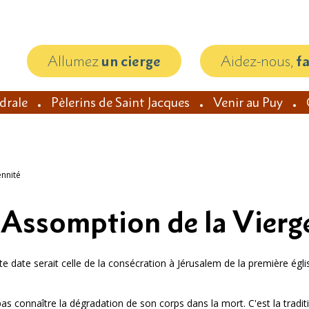
Allumez
un cierge
Aidez-nous,
f
édrale
Pèlerins de Saint Jacques
Venir au Puy
ennité
Assomption de la Vierge
te date serait celle de la consécration à Jérusalem de la première égli
s connaître la dégradation de son corps dans la mort. C'est la traditi