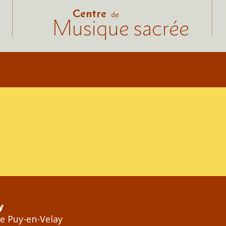
Centre
de
Musique sacrée
y
Le Puy-en-Velay