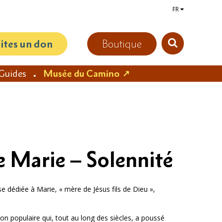
FR
aites un don
Boutique
Guides
Musée du Camino
 Marie – Solennité
se dédiée à Marie, « mère de Jésus fils de Dieu »,
on populaire qui, tout au long des siècles, a poussé