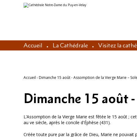
Aller
Outils
au
personnels
contenu.
|
Aller
à
la
navigation
Accueil
La Cathédrale
Visitez la cath
Accueil
›
Dimanche 15 août - Assomption de la Vierge Marie – Sol
Dimanche 15 août - 
L’Assomption de la Vierge Marie est fêtée le 15 août ; cet
au ve siècle, après le concile d'Éphèse (431).
Créée toute pure par la grâce de Dieu, Marie ne pouvait pa