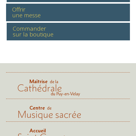
Offrir
une messe
Commander
sur la boutique
Maîtrise
de la
Cathédrale
du Puy-en-Velay
Centre
de
Musique sacrée
Accueil