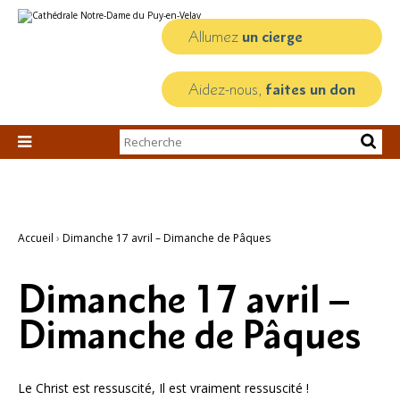
Aller
Outils
au
personnels
contenu.
Allumez
un cierge
|
Aller
à
la
Aidez-nous,
faites un don
navigation
Chercher par

Recherche
avancée…
Accueil
›
Dimanche 17 avril – Dimanche de Pâques
Dimanche 17 avril –
Dimanche de Pâques
Le Christ est ressuscité, Il est vraiment ressuscité !