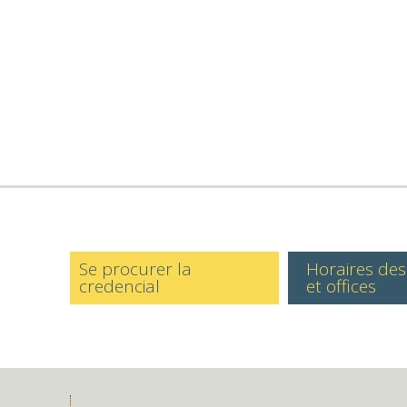
Se procurer la
Horaires de
credencial
et offices