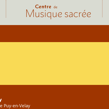
Centre
de
Musique sacrée
y
Le Puy-en-Velay