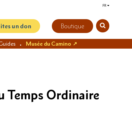
FR
aites un don
Boutique
Guides
Musée du Camino
u Temps Ordinaire