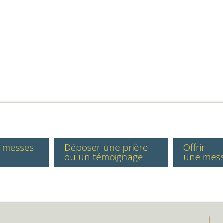
s messes
Déposer une prière
Offrir
ou un témoignage
une mes