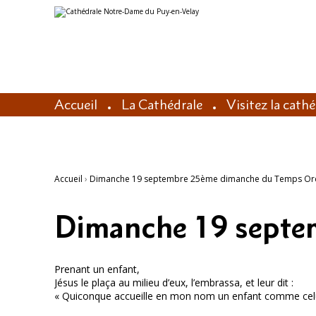
Aller
Outils
au
personnels
contenu.
|
Aller
à
la
navigation
Accueil
La Cathédrale
Visitez la cath
Accueil
›
Dimanche 19 septembre 25ème dimanche du Temps Ord
Dimanche 19 septe
Prenant un enfant,
Jésus le plaça au milieu d’eux, l’embrassa, et leur dit :
« Quiconque accueille en mon nom un enfant comme celui-ci