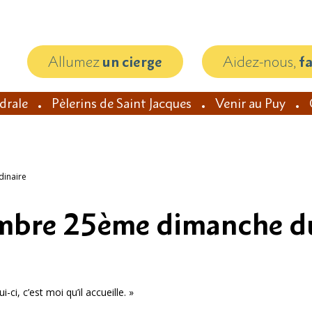
Allumez
un cierge
Aidez-nous,
f
édrale
Pèlerins de Saint Jacques
Venir au Puy
inaire
mbre 25ème dimanche d
, c’est moi qu’il accueille. »