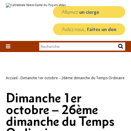
Aller
Outils
au
personnels
contenu.
Allumez
un cierge
|
Aller
à
la
Aidez-nous,
faites un don
navigation
Chercher par

Recherche
avancée…
Accueil
›
Dimanche 1er octobre – 26ème dimanche du Temps Ordinaire
Dimanche 1er
octobre – 26ème
dimanche du Temps