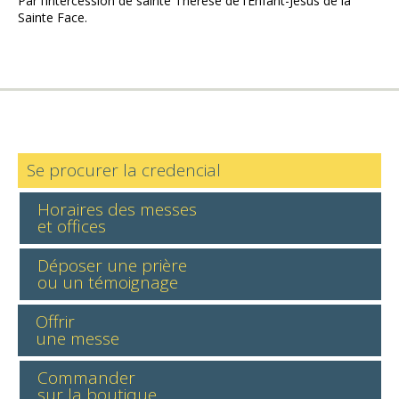
Par l’intercession de sainte Thérèse de l’Enfant-Jésus de la
Sainte Face.
Se procurer la credencial
Horaires des messes
et offices
Déposer une prière
ou un témoignage
Offrir
une messe
Commander
sur la boutique