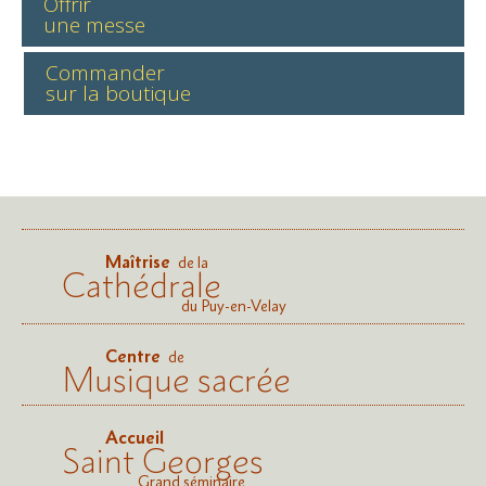
Offrir
une messe
Commander
sur la boutique
Maîtrise
de la
Cathédrale
du Puy-en-Velay
Centre
de
Musique sacrée
Accueil
Saint Georges
Grand séminaire