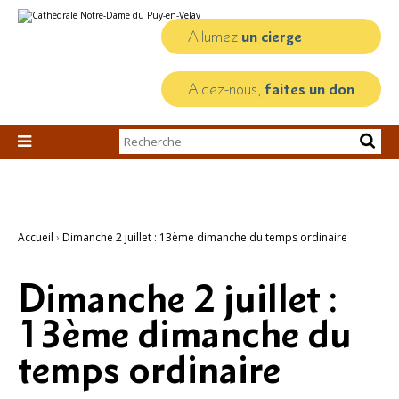
Aller
Outils
au
personnels
contenu.
Allumez
un cierge
|
Aller
à
la
Aidez-nous,
faites un don
navigation
Chercher par

Recherche
avancée…
Accueil
›
Dimanche 2 juillet : 13ème dimanche du temps ordinaire
Dimanche 2 juillet :
13ème dimanche du
temps ordinaire