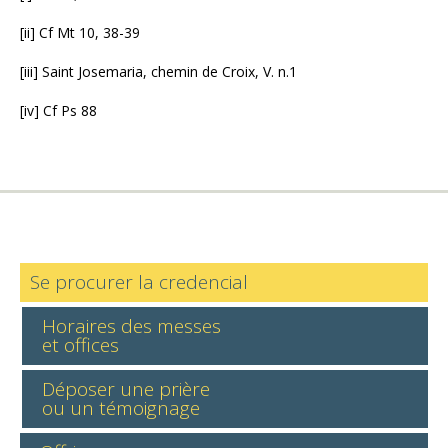
[ii] Cf Mt 10, 38-39
[iii] Saint Josemaria, chemin de Croix, V. n.1
[iv] Cf Ps 88
Se procurer la credencial
Horaires des messes
et offices
Déposer une prière
ou un témoignage