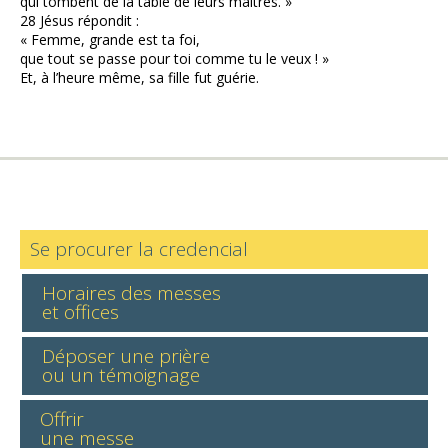
qui tombent de la table de leurs maîtres. »
28 Jésus répondit :
« Femme, grande est ta foi,
que tout se passe pour toi comme tu le veux ! »
Et, à l’heure même, sa fille fut guérie.
Se procurer la credencial
Horaires des messes
et offices
Déposer une prière
ou un témoignage
Offrir
une messe