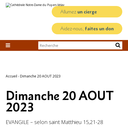
Aller
Outils
au
personnels
contenu.
Allumez
un cierge
|
Aller
à
la
Aidez-nous,
faites un don
navigation
Chercher par

Recherche
avancée…
Accueil
›
Dimanche 20 AOUT 2023
Dimanche 20 AOUT
2023
EVANGILE – selon saint Matthieu 15,21-28