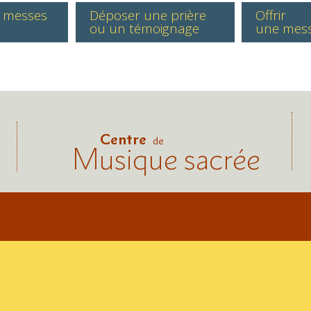
s messes
Déposer une prière
Offrir
ou un témoignage
une mes
Centre
de
Musique sacrée