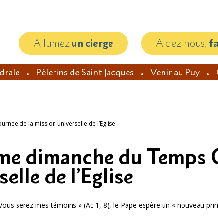
Allumez
un cierge
Aidez-nous,
f
édrale
Pèlerins de Saint Jacques
Venir au Puy
née de la mission universelle de l’Eglise
e dimanche du Temps O
elle de l’Eglise
 Vous serez mes témoins » (Ac 1, 8), le Pape espère un « nouveau prin