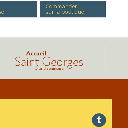
Commander
se
sur la boutique
Accueil
Saint Georges
Grand séminaire
twitter