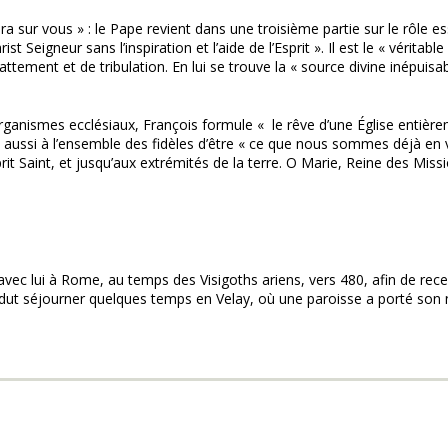
ra sur vous » : le Pape revient dans une troisième partie sur le rôle ess
eigneur sans l’inspiration et l’aide de l’Esprit ». Il est le « véritable
tement et de tribulation. En lui se trouve la « source divine inépuisab
rganismes ecclésiaux, François formule « le rêve d’une Église entièr
 aussi à l’ensemble des fidèles d’être « ce que nous sommes déjà en
it Saint, et jusqu’aux extrémités de la terre. O Marie, Reine des Missio
vec lui à Rome, au temps des Visigoths ariens, vers 480, afin de rece
 dut séjourner quelques temps en Velay, où une paroisse a porté son