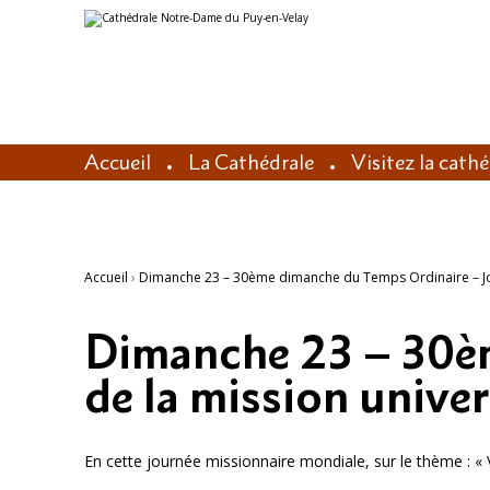
Aller
Outils
au
personnels
contenu.
|
Aller
à
la
navigation
Accueil
La Cathédrale
Visitez la cath
Accueil
›
Dimanche 23 – 30ème dimanche du Temps Ordinaire – Jour
Dimanche 23 – 30èm
de la mission univers
En cette journée missionnaire mondiale, sur le thème : «