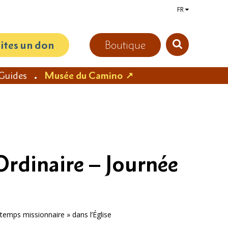
FR
aites un don
Boutique
Guides
Musée du Camino
rdinaire – Journée
temps missionnaire » dans l’Église