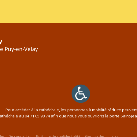
y
Le Puy-en-Velay
Pour accéder à la cathédrale, les personnes à mobilité réduite peuven
cathédrale au
04 71 05 98 74
afin que nous vous ouvrions la porte Saint-Je
les
Se connecter
Politique de confidentialité
Gestion des cookies