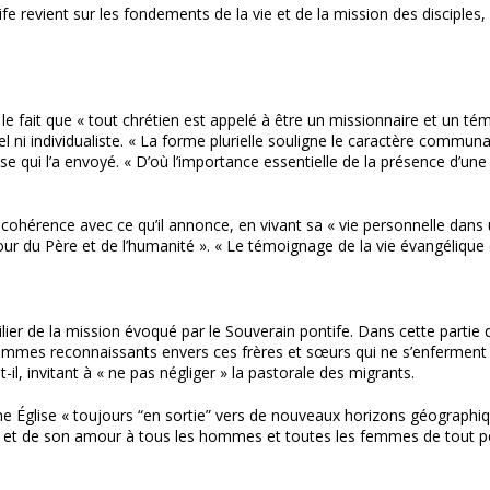
 revient sur les fondements de la vie et de la mission des disciples,
 fait que « tout chrétien est appelé à être un missionnaire et un témoin 
el ni individualiste. « La forme plurielle souligne le caractère communa
e qui l’a envoyé. « D’où l’importance essentielle de la présence d’u
cohérence avec ce qu’il annonce, en vivant sa « vie personnelle dans u
amour du Père et de l’humanité ». « Le témoignage de la vie évangéliqu
e pilier de la mission évoqué par le Souverain pontife. Dans cette pa
 sommes reconnaissants envers ces frères et sœurs qui ne s’enferment
t-il, invitant à « ne pas négliger » la pastorale des migrants.
e Église « toujours “en sortie” vers de nouveaux horizons géographique
t et de son amour à tous les hommes et toutes les femmes de tout peup