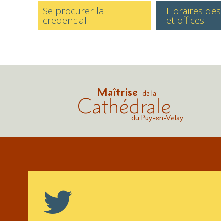
Se procurer la
Horaires de
credencial
et offices
Maîtrise
de la
Cathédrale
du Puy-en-Velay