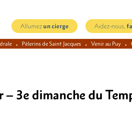
Allumez
un cierge
Aidez-nous,
f
édrale
Pèlerins de Saint Jacques
Venir au Puy
r – 3e dimanche du Tem