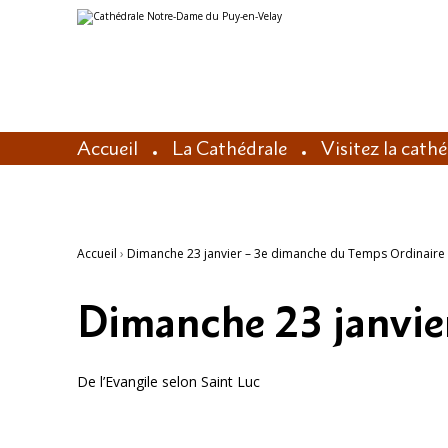
Aller
Outils
au
personnels
contenu.
|
Aller
à
la
navigation
Accueil
La Cathédrale
Visitez la cath
Accueil
›
Dimanche 23 janvier – 3e dimanche du Temps Ordinaire
Dimanche 23 janvie
De l’Evangile selon Saint Luc