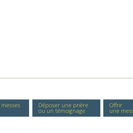
s messes
Déposer une prière
Offrir
ou un témoignage
une mes