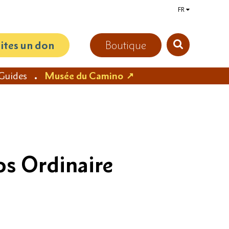
FR
aites un don
Boutique
Guides
Musée du Camino
ps Ordinaire