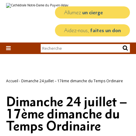
Aller
Outils
au
personnels
contenu.
Allumez
un cierge
|
Aller
à
la
Aidez-nous,
faites un don
navigation
Chercher par

Recherche
avancée…
Accueil
›
Dimanche 24 juillet – 17ème dimanche du Temps Ordinaire
Dimanche 24 juillet –
17ème dimanche du
Temps Ordinaire