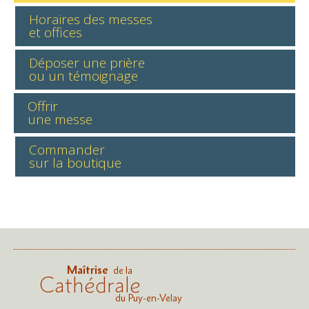
Horaires des messes
et offices
Déposer une prière
ou un témoignage
Offrir
une messe
Commander
sur la boutique
Maîtrise
de la
Cathédrale
du Puy-en-Velay