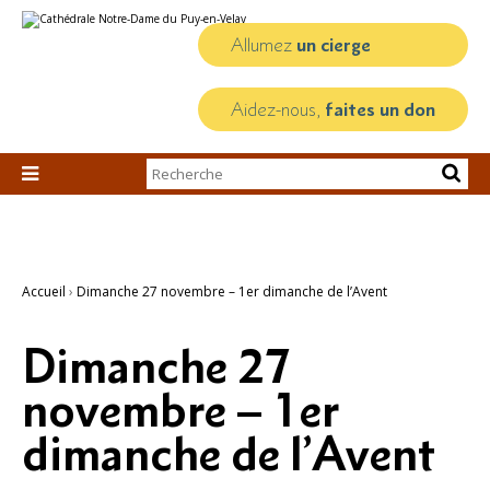
Aller
Outils
au
personnels
contenu.
Allumez
un cierge
|
Aller
à
la
Aidez-nous,
faites un don
navigation
Chercher par

Recherche
avancée…
Accueil
›
Dimanche 27 novembre – 1er dimanche de l’Avent
Dimanche 27
novembre – 1er
dimanche de l’Avent