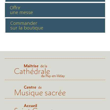
Offrir
une messe
Commander
sur la boutique
Maîtrise
de la
Cathédrale
du Puy-en-Velay
Centre
de
Musique sacrée
Accueil