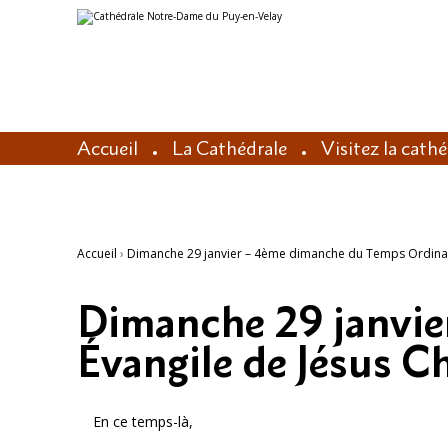
Aller
Outils
au
personnels
contenu.
|
Aller
à
la
navigation
Accueil
La Cathédrale
Visitez la cath
Accueil
›
Dimanche 29 janvier – 4ème dimanche du Temps Ordinaire
Dimanche 29 janvie
Évangile de Jésus C
En ce temps-là,