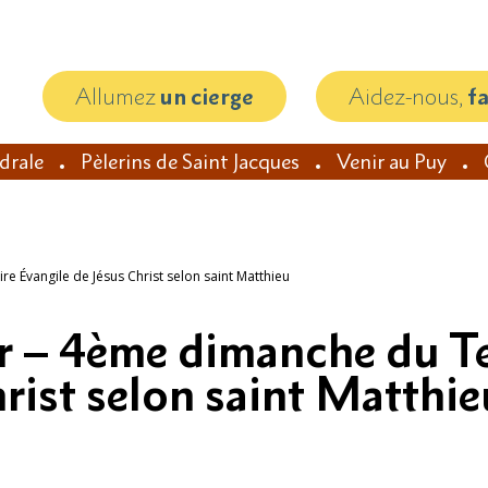
Allumez
un cierge
Aidez-nous,
f
édrale
Pèlerins de Saint Jacques
Venir au Puy
 Évangile de Jésus Christ selon saint Matthieu
r – 4ème dimanche du T
hrist selon saint Matthie