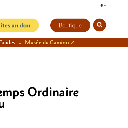
FR
aites un don
Boutique
Guides
Musée du Camino
emps Ordinaire
u