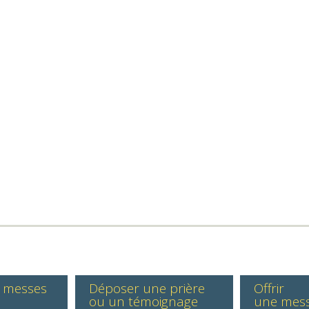
s messes
Déposer une prière
Offrir
ou un témoignage
une mes