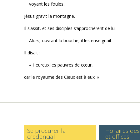
voyant les foules,
Jésus gravit la montagne.
Il s’assit, et ses disciples s’approchèrent de lui.
Alors, ouvrant la bouche, il les enseignait.
Il disait :
« Heureux les pauvres de cœur,
car le royaume des Cieux est à eux. »
Se procurer la
Horaires de
credencial
et offices